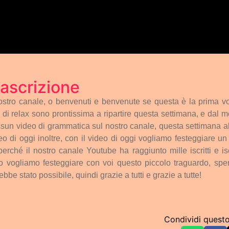
ascrizione
ostro
canale,
o
benvenuti
e
benvenute
se
questa
è
la
prima
vo
di
relax
sono
prontissima
a
ripartire
questa
settimana,
e
dal
m
ssun
video
di
grammatica
sul
nostro
canale,
questa
settimana
a
eo
di
oggi
inoltre,
con
il
video
di
oggi
vogliamo
festeggiare
un
perché
il
nostro
canale
Youtube
ha
raggiunto
mille
iscritti
e
is
o
vogliamo
festeggiare
con
voi
questo
piccolo
traguardo,
spe
rebbe
stato
possibile,
quindi
grazie
a
tutti
e
grazie
a
tutte!
Condividi quest