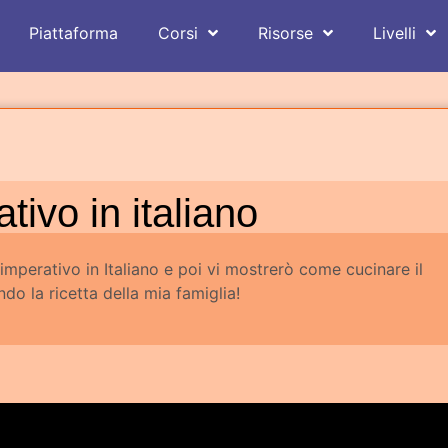
Piattaforma
Corsi
Risorse
Livelli
tivo in italiano
’imperativo in Italiano e poi vi mostrerò come cucinare il
do la ricetta della mia famiglia!