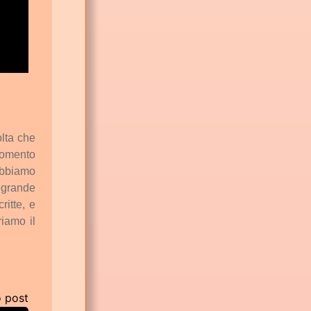
lta
che
omento
bbiamo
grande
critte,
e
riamo
il
o post