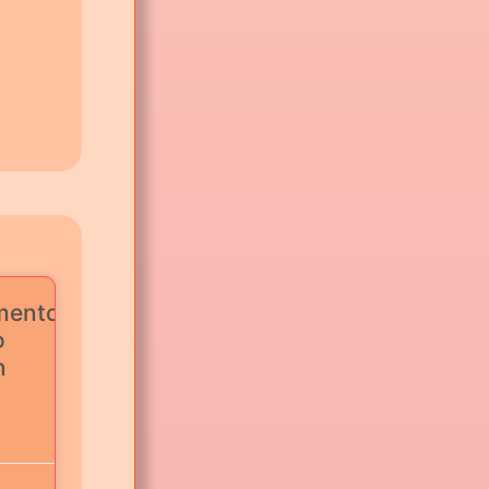
mento
o
n