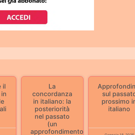
il
La
Approfondi
 in
concordanza
sul passat
le
in italiano: la
prossimo i
ali
posteriorità̀
italiano
nel passato
(un
approfondimento)
Gennaio 18, 2025