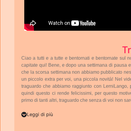
Tr
Ciao
a
tutti
e
a
tutte
e
bentornati
e
bentornate
sul
n
capitate
qui!
Bene,
e
dopo
una
settimana
di
pausa
e
che
la
scorsa
settimana
non
abbiamo
pubblicato
ne
un
piccolo
extra
per
voi,
una
piccola
novità!
Nel
vid
traguardo
che
abbiamo
raggiunto
con
LerniLango,
quindi
questo
ci
rende
felicissimi,
per
questo
motiv
primo
di
tanti
altri,
traguardo
che
senza
di
voi
non
sa
Leggi di più