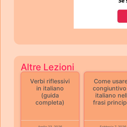
Altre Lezioni
Verbi riflessivi
Come usare 
in italiano
congiuntivo
(guida
italiano nel
completa)
frasi princip
Aprile 23, 2026
Febbraio 7, 2026