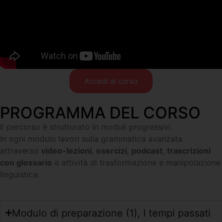
Accedi al corso
PROGRAMMA DEL CORSO
Il percorso è strutturato in moduli progressivi.
In ogni modulo lavori sulla grammatica avanzata
attraverso
video-lezioni
,
esercizi
,
podcast
,
trascrizioni
con glossario
e attività di trasformazione e manipolazione
linguistica.
Modulo di preparazione (1), I tempi passati