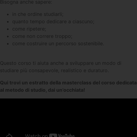
Bisogna anche sapere:
in che ordine studiarli;
quanto tempo dedicare a ciascuno;
come ripetere;
come non correre troppo;
come costruire un percorso sostenibile.
Questo corso ti aiuta anche a sviluppare un modo di
studiare più consapevole, realistico e duraturo.
Qui trovi un estratto della masterclass del corso dedicata
al metodo di studio, dai un’occhiata!