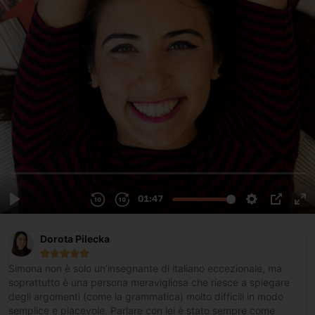
Dorota Pilecka





Simona non è solo un’insegnante di italiano eccezionale, ma
soprattutto è una persona meravigliosa che riesce a spiegare
degli argomenti (come la grammatica) molto difficili in modo
semplice e piacevole. Parlare con lei è stato sempre come