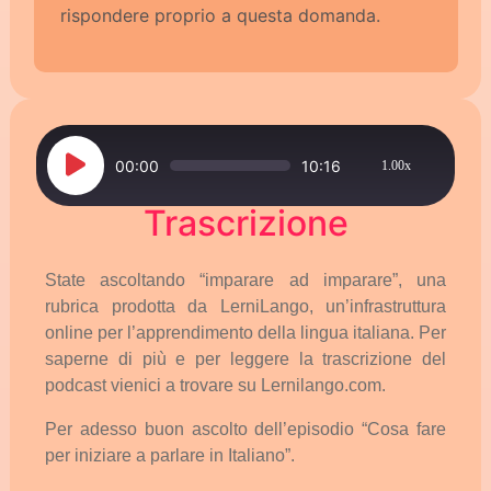
rispondere proprio a questa domanda.
Audio
00:00
10:16
1.00x
Player
Trascrizione
State
ascoltando
“imparare
ad
imparare”,
una
rubrica
prodotta
da
LerniLango,
un’infrastruttura
online
per
l’apprendimento
della
lingua
italiana.
Per
saperne
di
più
e
per
leggere
la
trascrizione
del
podcast
vienici
a
trovare
su
Lernilango.com.
Per
adesso
buon
ascolto
dell’episodio
“Cosa
fare
per
iniziare
a
parlare
in
Italiano”.