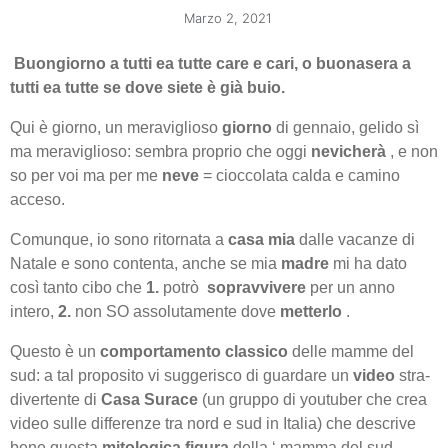
Marzo 2, 2021
Buongiorno a tutti ea tutte care e cari, o buonasera a
tutti ea tutte se dove siete è già buio.
Qui è giorno, un meraviglioso
giorno
di gennaio, gelido sì
ma meraviglioso: sembra proprio che oggi
nevicherà
, e non
so per voi ma per me
neve
= cioccolata calda e camino
acceso.
Comunque, io sono ritornata a
casa mia
dalle vacanze di
Natale e sono contenta, anche se mia
madre
mi ha dato
così tanto cibo che
1.
potrò
sopravvivere
per un anno
intero,
2.
non SO assolutamente dove
metterlo
.
Questo è un
comportamento classico
delle mamme del
sud: a tal proposito vi suggerisco di guardare un
video
stra-
divertente di
Casa Surace
(un gruppo di youtuber che crea
video sulle differenze tra nord e sud in Italia) che descrive
bene questa
mitologica figura
della ‘ mamma del sud