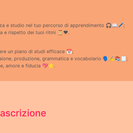
zza e studio nel tuo percorso di apprendimento 🎧📖🖊️;
a e rispetto dei tuoi ritmi ⏳❤️.
re un piano di studi efficace 📅;
nsione, produzione, grammatica e vocabolario 🗣️✍️📚🧾;
ne, amore e fiducia 💖🌟.
ascrizione