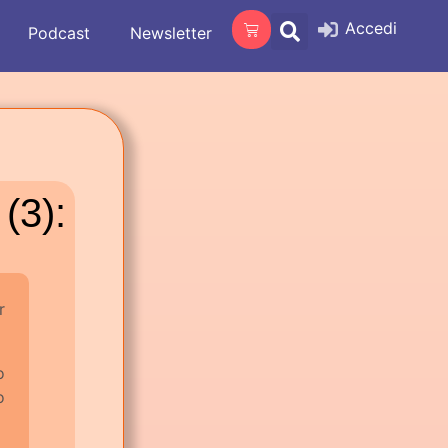
Accedi
Podcast
Newsletter
(3):
r
o
o