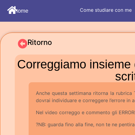
Come studiare con me
Home
Ritorno
Correggiamo insieme de
scri
Anche questa settimana ritorna la rubr
dovrai individuare e correggere l’errore in a
Nel video correggo e commento gli ERRORI 
?NB: guarda fino alla fine, non te ne pentirai