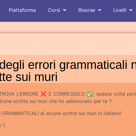
Piattaforma
Corsi
Risorse
Livelli
gli errori grammaticali n
tte sui muri
ica TROVA L’ERRORE ❌ E CORREGGILO ✅: questa volta per
lcune scritte sui muri che ho selezionato per te ?.
GRAMMATICALI di alcune scritte sui muri in italiano!
 ?.