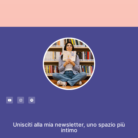
Unisciti alla mia newsletter, uno spazio più
intimo