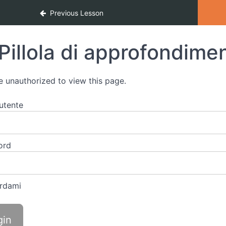
termedio ad avanzatoo
Previous Lesson
Pillola di approfondime
e
unauthorized
to
view
this
page.
utente
ord
rdami