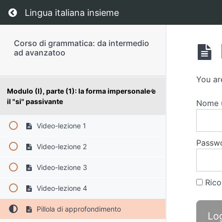
Return to course: Corso di grammatica: da in
Lingua italiana insieme
Modulo di preparazione (1): i tempi passati
Corso di grammatica: da intermedio
ad avanzatoo
Modulo di preparazione (2): il congiuntivo
You
ar
Modulo (I), parte (1): la forma impersonale e
il "si" passivante
Nome
Video-lezione 1
Passw
Video-lezione 2
Video-lezione 3
Rico
Video-lezione 4
Pillola di approfondimento