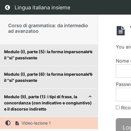
Return to course: Corso di grammatica: da in
Lingua italiana insieme
Modulo (I), parte (3): la forma impersonale e
il "si" passivante
Corso di grammatica: da intermedio
Modulo (I), parte (4): la forma impersonale e
ad avanzatoo
il "si" passivante
You
ar
Modulo (I), parte (5): la forma impersonale e
il "si" passivante
Nome
Modulo (I), parte (6): la forma impersonale e
il "si" passivante
Passw
Modulo (II), parte (1): i tipi di frase, la
concordanza (con indicativo e congiuntivo)
Rico
e il discorso indiretto
Video-lezione 1