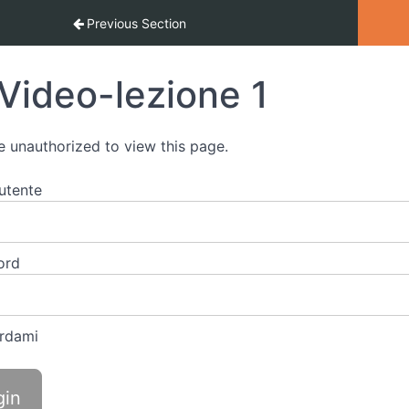
termedio ad avanzatoo
Previous Section
Video-lezione 1
e
unauthorized
to
view
this
page.
utente
ord
rdami