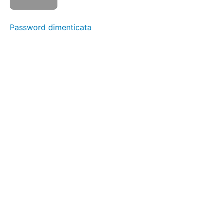
lezione
6
Password
dimenticata
Video-
lezione
7
Video-
lezione
8
Video-
lezione
9
Pillola di
approfondimento
Pillola di
approfondimento
Pillola di
approfondimento