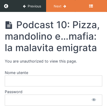
migrazione:
Return to course: Corso di grammatica: da in
Previous
Next
nostalgia
dolce e
amara
Corso di
Podcast 10: Pizza,
Podcast 7:
grammatica:
Tracce
da
dell’emigrazione:
mandolino e…mafia:
intermedio
la lingua
ad
avanzatoo
Podcast 8:
la malavita emigrata
Tracce
dell’emigrazione:
il cibo
You
are
unauthorized
to
view
this
page.
Podcast
9: Il cibo
Nome
utente
italo-
argentino:
intervista
ad
Password
Agustina
Podcast