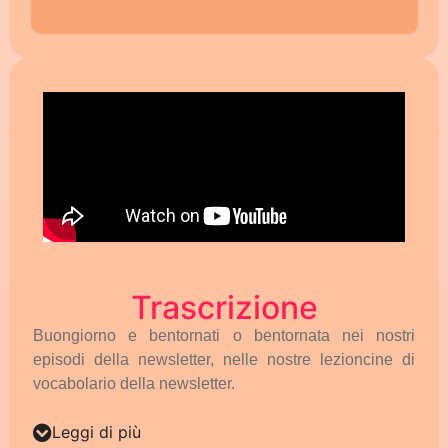
Trascrizione
Buongiorno
e
bentornati
o
bentornata
nei
nostri
episodi
della
newsletter,
nelle
nostre
lezioncine
di
vocabolario
della
newsletter.
Leggi di più