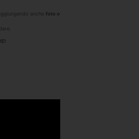
 (aggiungendo anche
foto o
dare.
RE!