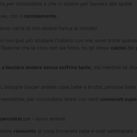
a per concludersi e che ci stiamo per lasciare alle spalle.
ose, con il
cambiamento
.
sono certa di non essere l’unica al mondo!
vi non può più studiare l’italiano con me, sono triste quan
illusione che la cosa non sia finita, ho gli stessi
calzini
del 
 a lasciare andare senza soffrire tanto
, ma mentirei se di
 bisogna lasciar andare cose belle e brutte, persone belle 
newsletter, per concludere l’anno con tanti
contenuti supe
parentesi
per i nuovi arrivati.
 breve
riassunto
di cosa troverete nella e-mail settimanale 