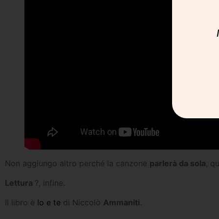
Non aggiungo altro perché la canzone
parlerà da sola
, q
Lettura
?, infine.
Il libro è
Io e te
di Niccolò
Ammaniti
.