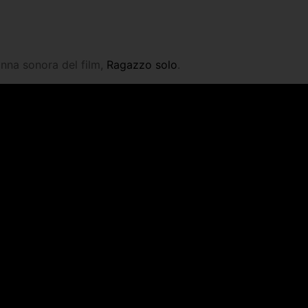
onna sonora del film,
Ragazzo solo
.