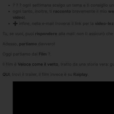
? ? ? ogni settimana scelgo un tema e ti consiglio u
ogni tanto, inoltre, ti
racconto
brevemente il mio
we
video
).
➕ infine, nella e-mail troverai il link per la
video-lez
Tu, se vuoi, puoi
rispondere
alla mail: non ti assicurò che
Adesso,
partiamo
davvero!
Oggi partiamo dal
Film
?.
Il film è
Veloce come il vento
, tratto da una storia vera: 
QUI
, trovi il trailer, il film invece è su
Raiplay
.