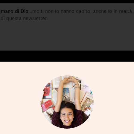
a mano di Dio
…molti non lo hanno capito, anche io in realtà h
 di questa newsletter.