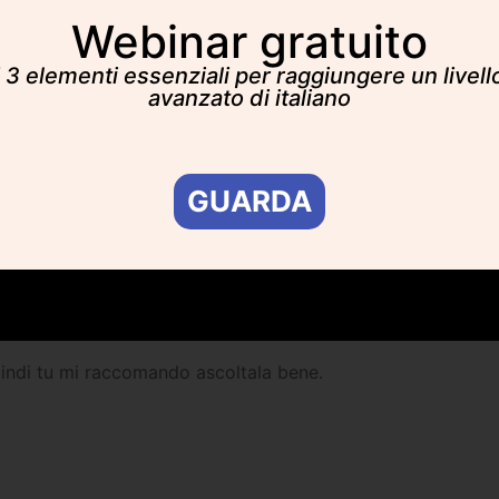
Webinar gratuito
I 3 elementi essenziali per raggiungere un livell
avanzato di italiano
GUARDA
uindi tu mi raccomando ascoltala bene.