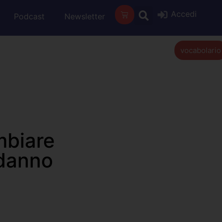
Accedi
Podcast
Newsletter
vocabolario
mbiare
odanno