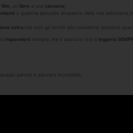
n
film
, un
libro
e una
canzone;
ekend
o qualche episodio simpatico della mia settimana
ione extra
che solo gli iscritti alla newsletter possono guar
 ti
risponderò
sempre, ma ti assicuro che ti
leggerò SEMP
guardalo perché è davvero incredibile.