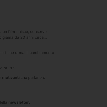
do un
film
finisce, conservo
pigiama da 20 anni circa…
cessi che ormai il cambiamento
e brutte.
r motivanti
che parlano di
della
newsletter
.