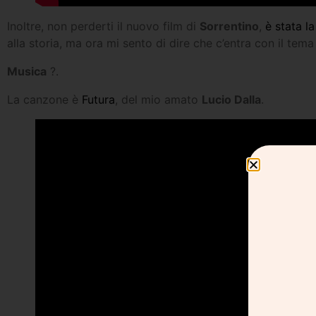
Inoltre, non perderti il nuovo film di
Sorrentino
,
è stata l
alla storia, ma ora mi sento di dire che c’entra con il tema
Musica
?.
La canzone è
Futura
, del mio amato
Lucio Dalla
.