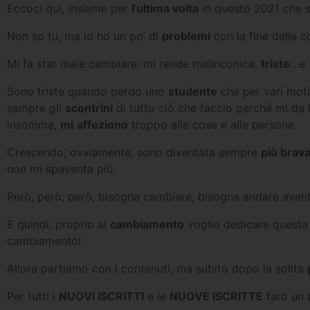
Eccoci qui, insieme per
l’ultima volta
in questo 2021 che st
Non so tu, ma io ho un po’ di
problemi
con la fine delle c
Mi fa star male cambiare, mi rende malinconica,
triste
…e 
Sono triste quando perdo uno
studente
che per vari moti
sempre gli
scontrini
di tutto ciò che faccio perché mi da l’
insomma,
mi
affeziono
troppo alle cose e alle persone.
Crescendo, ovviamente, sono diventata sempre
più brava
non mi spaventa più.
Però, però, però, bisogna cambiare, bisogna andare avanti,
E quindi, proprio al
cambiamento
voglio dedicare questa 
cambiamento!
Allora partiamo con i contenuti, ma subito dopo la solita
Per tutti i
NUOVI ISCRITTI
e le
NUOVE ISCRITTE
farò un