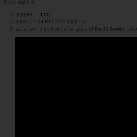
Ti consiglio di:
leggere il
libro
;
guardare il
film
tratto dal libro;
ascoltare la bellissima canzone di
David Bowie
, col