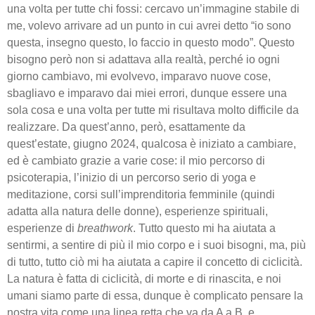
una volta per tutte chi fossi: cercavo un’immagine stabile di
me, volevo arrivare ad un punto in cui avrei detto “io sono
questa, insegno questo, lo faccio in questo modo”. Questo
bisogno però non si adattava alla realtà, perché io ogni
giorno cambiavo, mi evolvevo, imparavo nuove cose,
sbagliavo e imparavo dai miei errori, dunque essere una
sola cosa e una volta per tutte mi risultava molto difficile da
realizzare. Da quest’anno, però, esattamente da
quest’estate, giugno 2024, qualcosa è iniziato a cambiare,
ed è cambiato grazie a varie cose: il mio percorso di
psicoterapia, l’inizio di un percorso serio di yoga e
meditazione, corsi sull’imprenditoria femminile (quindi
adatta alla natura delle donne), esperienze spirituali,
esperienze di
breathwork
. Tutto questo mi ha aiutata a
sentirmi, a sentire di più il mio corpo e i suoi bisogni, ma, più
di tutto, tutto ciò mi ha aiutata a capire il concetto di ciclicità.
La natura è fatta di ciclicità, di morte e di rinascita, e noi
umani siamo parte di essa, dunque è complicato pensare la
nostra vita come una linea retta che va da A a B, e