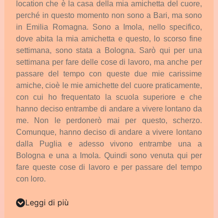
location
che
è
la
casa
della
mia
amichetta
del
cuore,
perché
in
questo
momento
non
sono
a
Bari,
ma
sono
in
Emilia
Romagna.
Sono
a
Imola,
nello
specifico,
dove
abita
la
mia
amichetta
e
questo,
lo
scorso
fine
settimana,
sono
stata
a
Bologna.
Sarò
qui
per
una
settimana
per
fare
delle
cose
di
lavoro,
ma
anche
per
passare
del
tempo
con
queste
due
mie
carissime
amiche,
cioè
le
mie
amichette
del
cuore
praticamente,
con
cui
ho
frequentato
la
scuola
superiore
e
che
hanno
deciso
entrambe
di
andare
a
vivere
lontano
da
me.
Non
le
perdonerò
mai
per
questo,
scherzo.
Comunque,
hanno
deciso
di
andare
a
vivere
lontano
dalla
Puglia
e
adesso
vivono
entrambe
una
a
Bologna
e
una
a
Imola.
Quindi
sono
venuta
qui
per
fare
queste
cose
di
lavoro
e
per
passare
del
tempo
con
loro.
Leggi di più