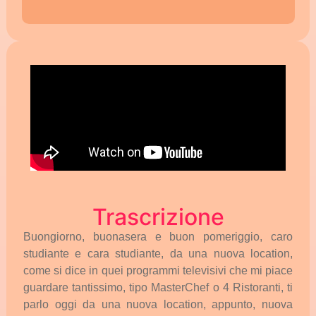
Trascrizione
Buongiorno,
buonasera
e
buon
pomeriggio,
caro
studiante
e
cara
studiante,
da
una
nuova
location,
come
si
dice
in
quei
programmi
televisivi
che
mi
piace
guardare
tantissimo,
tipo
MasterChef
o
4
Ristoranti,
ti
parlo
oggi
da
una
nuova
location,
appunto,
nuova