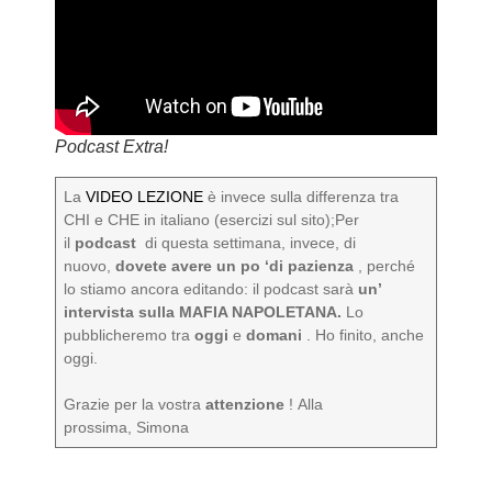
Podcast Extra!
La
VIDEO LEZIONE
è invece sulla differenza tra
CHI e CHE in italiano (esercizi sul sito);Per
il
podcast
di questa settimana, invece, di
nuovo,
dovete avere un po ‘di pazienza
, perché
lo stiamo ancora editando: il podcast sarà
un’
intervista sulla MAFIA NAPOLETANA.
Lo
pubblicheremo tra
oggi
e
domani
. Ho finito, anche
oggi.
Grazie per la vostra
attenzione
! Alla
prossima, Simona