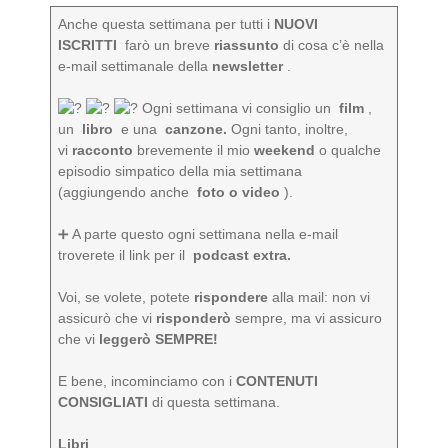
Anche questa settimana per tutti i
NUOVI
ISCRITTI
farò un breve
riassunto
di cosa c’è nella
e-mail settimanale della
newsletter
.
Ogni settimana vi consiglio un
film
,
un
libro
e una
canzone.
Ogni tanto, inoltre,
vi
racconto
brevemente il mio
weekend
o qualche
episodio simpatico della mia settimana
(aggiungendo anche
foto o video
).
➕ A parte questo ogni settimana nella e-mail
troverete il link per il
podcast extra.
Voi, se volete, potete
rispondere
alla mail: non vi
assicurò che vi
risponderò
sempre, ma vi assicuro
che vi
leggerò SEMPRE!
E bene, incominciamo con i
CONTENUTI
CONSIGLIATI
di questa settimana.
Libri