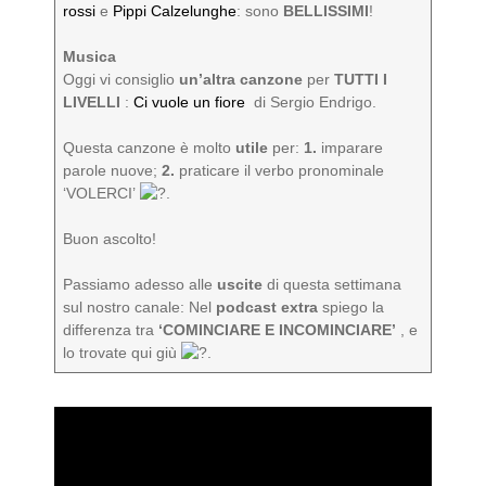
rossi
e
Pippi Calzelunghe
: sono
BELLISSIMI
!
Musica
Oggi vi consiglio
un’altra canzone
per
TUTTI I
LIVELLI
:
Ci vuole un fiore
di Sergio Endrigo.
Questa canzone è molto
utile
per:
1.
imparare
parole nuove;
2.
praticare il verbo pronominale
‘VOLERCI’
.
Buon ascolto!
Passiamo adesso alle
uscite
di questa settimana
sul nostro canale: Nel
podcast extra
spiego la
differenza tra
‘COMINCIARE E INCOMINCIARE’
, e
lo trovate qui giù
.