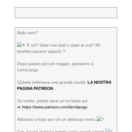
Bello vero?
️ E voi? Siete mai stati o state al sud? Mi
farebbe piacere saperlo ?.
Dopo questo piccolo viaggio, passiamo a
LerniLango.
Questa settimana una grande novità:
LA NOSTRA
PAGINA PATREON
.
Se volete, potete dare un’occhiata qui
➡️
https://www.patreon.com/lernilango
.
Abbiamo creato per voi un delizioso menù
.
Con 2 euro al mese potete avere questi servizi