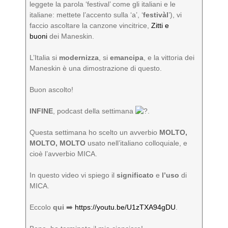
leggete la parola ‘festival’ come gli italiani e le
italiane: mettete l’accento sulla ‘a’, ‘
festivàl
’), vi
faccio ascoltare la canzone vincitrice,
Zitti e
buoni
dei Maneskin.
L’Italia si
modernizza
, si
emancipa
, e la vittoria dei
Maneskin è una dimostrazione di questo.
Buon ascolto!
INFINE
, podcast della settimana
.
Questa settimana ho scelto un avverbio
MOLTO,
MOLTO, MOLTO
usato nell’italiano colloquiale, e
cioè l’avverbio MICA.
In questo video vi spiego il
significato
e
l’uso
di
MICA.
Eccolo
qui
➡️
https://youtu.be/U1zTXA94gDU
.