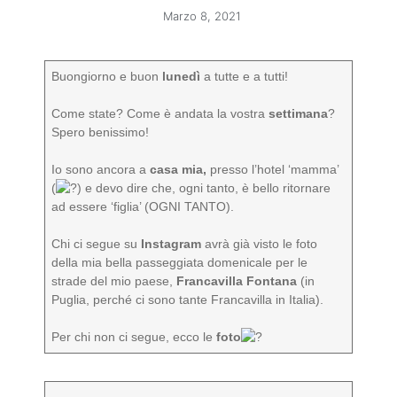
Marzo 8, 2021
Buongiorno e buon
lunedì
a tutte e a tutti!
Come state? Come è andata la vostra
settimana
?
Spero benissimo!
Io sono ancora a
casa mia,
presso l’hotel ‘mamma’
(
) e devo dire che, ogni tanto, è bello ritornare
ad essere ‘figlia’ (OGNI TANTO).
Chi ci segue su
Instagram
avrà già visto le foto
della mia bella passeggiata domenicale per le
strade del mio paese,
Francavilla Fontana
(in
Puglia, perché ci sono tante Francavilla in Italia).
Per chi non ci segue, ecco le
foto