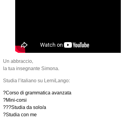
Un abbraccio,
la tua insegnante Simona.
Studia l’italiano su LerniLango:
?Corso di grammatica avanzata
?Mini-corsi
??‍?Studia da solo/a
?Studia con me