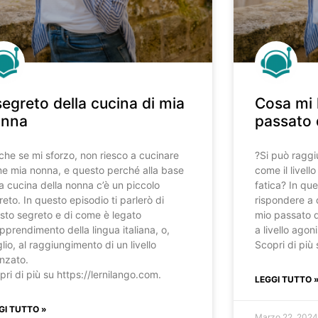
 segreto della cucina di mia
Cosa mi 
onna
passato 
nche se mi sforzo, non riesco a cucinare
?️Si può ragg
e mia nonna, e questo perché alla base
come il livel
la cucina della nonna c’è un piccolo
fatica? In qu
reto. In questo episodio ti parlerò di
rispondere a
sto segreto e di come è legato
mio passato da
apprendimento della lingua italiana, o,
a livello agoni
lio, al raggiungimento di un livello
Scopri di più 
nzato.
pri di più su https://lernilango.com.
LEGGI TUTTO 
GI TUTTO »
Marzo 22, 202