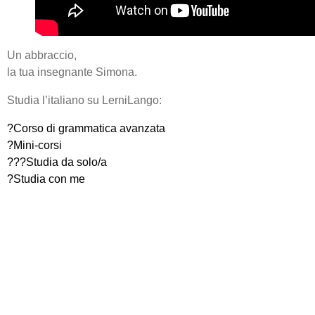
Un abbraccio,
la tua insegnante Simona.
Studia l’italiano su LerniLango:
?Corso di grammatica avanzata
?Mini-corsi
??‍?Studia da solo/a
?Studia con me