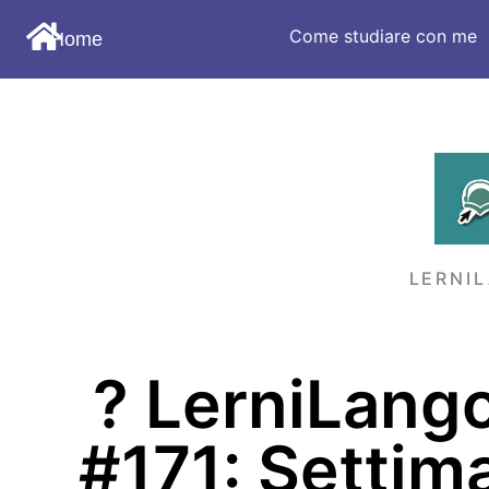
Come studiare con me
Home
LERNI
?️ LerniLang
#171: Settima