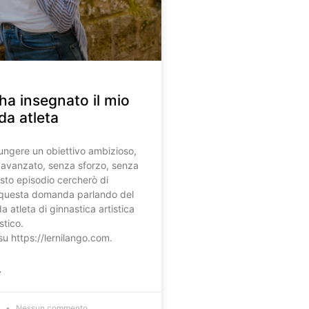
ha insegnato il mio
da atleta
iungere un obiettivo ambizioso,
lo avanzato, senza sforzo, senza
esto episodio cercherò di
 questa domanda parlando del
 atleta di ginnastica artistica
stico.
su https://lernilango.com.
»
4
Nessun commento