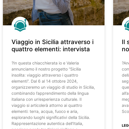
Viaggio in Sicilia attraverso i
Il
quattro elementi: intervista
n
?️In questa chiacchierata io e Valeria
?️A
annunciamo il nostro progetto “Sicilia
com
insolita: viaggio attraverso i quattro
del
elementi”. Dal 6 al 14 ottobre 2024,
seg
organizzeremo un viaggio di studio in Sicilia,
que
combinando l’apprendimento della lingua
all’
italiana con un’esperienza culturale. Il
meg
viaggio si articolerà attorno ai quattro
ava
elementi: terra, acqua, fuoco e aria,
Sco
esplorando luoghi significativi della Sicilia.
Rappresentazione autentica dell’Italia,
LEG