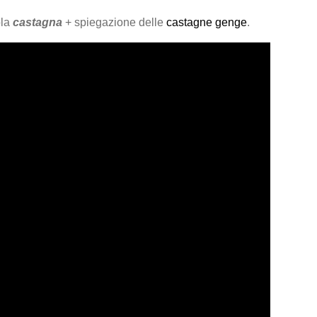
ola
castagna
+ spiegazione delle
castagne genge
.