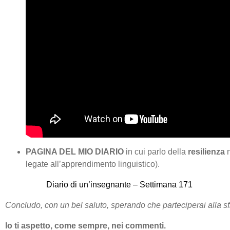
PAGINA DEL MIO DIARIO
in cui parlo della
resilienza
legate all’apprendimento linguistico).
Diario di un’insegnante – Settimana 171
Concludo
,
con un bel saluto, sperando che parteciperai alla sf
Io ti aspetto, come sempre, nei commenti.