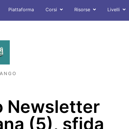
Piattaforma
Corsi
Risorse
Livelli
LANGO
o Newsletter
na (5), sfida