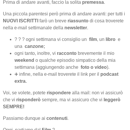
Prima di andare avanti, faccio la solita
premessa
.
Una piccola parentesi però prima di andare avanti: per tutti i
NUOVI ISCRITTI
farò un breve
riassunto
di cosa troverete
nella e-mail settimanale della
newsletter
.
? ? ? ogni settimana vi consiglio un
film
, un
libro
e
una
canzone;
ogni tanto, inoltre, vi
racconto
brevemente il mio
weekend
o qualche episodio simpatico della mia
settimana (aggiungendo anche
foto o video
).
➕ infine, nella e-mail troverete il link per il
podcast
extra.
Voi, se volete, potete
rispondere
alla mail: non vi assicurò
che vi
risponderò
sempre, ma vi assicuro che vi
leggerò
SEMPRE!
Passiamo dunque ai
contenuti
.
Oggi, partiamo dal
Film
?.