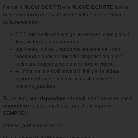
Per tutti i
NUOVI ISCRITTI
e le
NUOVE ISCRITTE
farò un
breve
riassunto
di cosa troverete nella e-mail settimanale
della
newsletter
.
? ? ? ogni settimana scelgo un tema e ti consiglio un
film
, un
libro
e una
canzone;
ogni tanto, inoltre, ti
racconto
brevemente il mio
weekend
o qualche episodio simpatico della mia
settimana (aggiungendo anche
foto o video
).
➕ infine, nella e-mail troverai il link per la
video-
lezione extra
che solo gli iscritti alla newsletter
possono guardare.
Tu, se vuoi, puoi
rispondere
alla mail: non ti assicurò che ti
risponderò
sempre, ma ti assicuro che ti
leggerò
SEMPRE!
Adesso,
partiamo
davvero!
Oggi partiamo dalla
Musica
?, ovviamente.