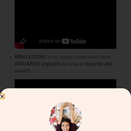
MINI-LEZIONE
in cui spiego come usare bene
RIGUARDO (riguardo la cosa o riguardo alla
cosa?)
;