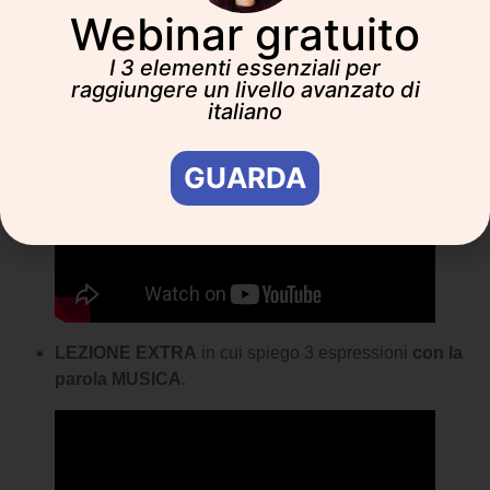
Webinar gratuito
LEZIONE
in cui spiego l’espressione
Prendere in
I 3 elementi essenziali per
CONTROPIEDE
;
raggiungere un livello avanzato di
italiano
GUARDA
LEZIONE EXTRA
in cui spiego 3 espressioni
con la
parola MUSICA
.