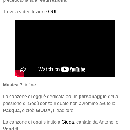
preceduto la sua
resurrezione
.
Trovi la video-lezione
QUI
.
Musica
?, infine.
La canzone di oggi è dedicata ad un
personaggio
della
passione di Gesù senza il quale non avremmo avuto la
Pasqua
, e cioè
GIUDA
, il traditore.
La canzone di oggi s’intitola
Giuda
, cantata da Antonello
Venditti
.