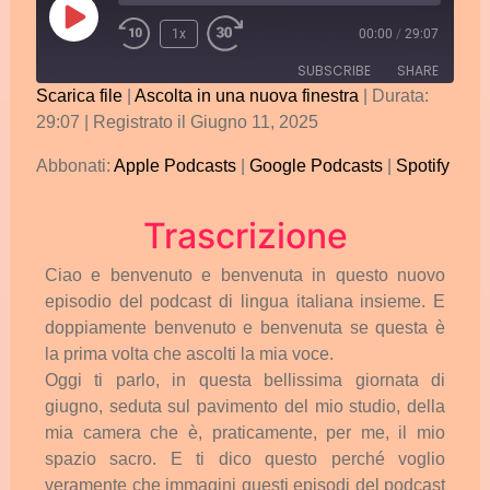
1x
00:00
/
29:07
SUBSCRIBE
SHARE
Scarica file
|
Ascolta in una nuova finestra
|
Durata:
29:07
|
Registrato il Giugno 11, 2025
SHARE
Apple Podcasts
Google Podcasts
Spotify
Abbonati:
Apple Podcasts
|
Google Podcasts
|
Spotify
LINK
RSS FEED
EMBED
Trascrizione
Ciao
e
benvenuto
e
benvenuta
in
questo
nuovo
episodio
del
podcast
di
lingua
italiana
insieme.
E
doppiamente
benvenuto
e
benvenuta
se
questa
è
la
prima
volta
che
ascolti
la
mia
voce.
Oggi
ti
parlo,
in
questa
bellissima
giornata
di
giugno,
seduta
sul
pavimento
del
mio
studio,
della
mia
camera
che
è,
praticamente,
per
me,
il
mio
spazio
sacro.
E
ti
dico
questo
perché
voglio
veramente
che
immagini
questi
episodi
del
podcast