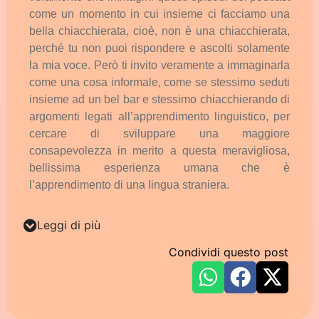
come
un
momento
in
cui
insieme
ci
facciamo
una
bella
chiacchierata,
cioè,
non
è
una
chiacchierata,
perché
tu
non
puoi
rispondere
e
ascolti
solamente
la
mia
voce.
Però
ti
invito
veramente
a
immaginarla
come
una
cosa
informale,
come
se
stessimo
seduti
insieme
ad
un
bel
bar
e
stessimo
chiacchierando
di
argomenti
legati
all’apprendimento
linguistico,
per
cercare
di
sviluppare
una
maggiore
consapevolezza
in
merito
a
questa
meravigliosa,
bellissima
esperienza
umana
che
è
l’apprendimento
di
una
lingua
straniera.
Leggi di più
Condividi questo post