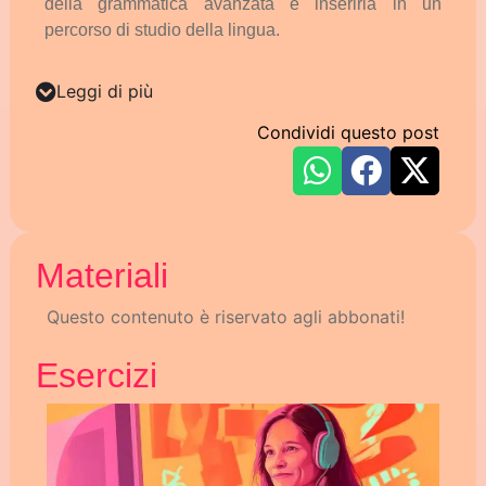
della
grammatica
avanzata
e
inserirla
in
un
percorso
di
studio
della
lingua.
Leggi di più
Condividi questo post
Materiali
Questo contenuto è riservato agli abbonati!
Esercizi