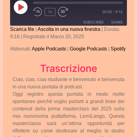
1x
00:00
/
9:16
SUBSCRIBE
SHARE
Scarica file
|
Ascolta in una nuova finestra
|
Durata:
9:16
|
Registrato il Marzo 20, 2025
SHARE
Apple Podcasts
Google Podcasts
Spotify
Abbonati:
Apple Podcasts
|
Google Podcasts
|
Spotify
LINK
RSS FEED
EMBED
Trascrizione
Ciao,
ciao,
ciao
studiante
e
benvenuto
e
benvenuta
in
una
nuova
puntata
di
podcast.
Oggi
registro
questa
puntata
in
modo
molto
spontaneo
perché
voglio
parlarti
a
grandi
linee
dei
contenuti
della
prima
masterclass
del
2025
sulla
mia
nuovissima
piattaforma,
LerniLango,
Questa
masterclasss
sarà
un’ottima
opportunità
per
riflettere
su
come
strutturare
al
meglio
lo
studio