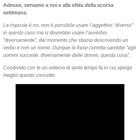
Adesso, veniamo a noi e alla sfida della scorsa
settimana.
La risposta è no, non è possibile usare l’aggettivo “diverso”
in questo caso ma si dovrebbe usare l’avverbio
“diversamente”, dal momento che stiamo descrivendo un
verbo e non un nome. Dunque la frase corretta sarebbe “agli
uomini succede, diversamente dalle donne, questa cosa”.
Condivido con te un videino di tanto tempo fa in cui spiego
meglio questo concetto: