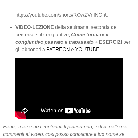
https://youtube.com/shorts/ROwZVnlNOnU
VIDEO-LEZIONE
della settimana, seconda del
percorso sul congiuntivo,
Come formare il
congiuntivo passato e trapassato
+
ESERCIZI
per
gli abbonati a
PATREON
e
YOUTUBE
.
Bene, spero che i contenuti ti piaceranno, io ti aspetto nei
commenti ai video, così posso conoscere il tuo nome se