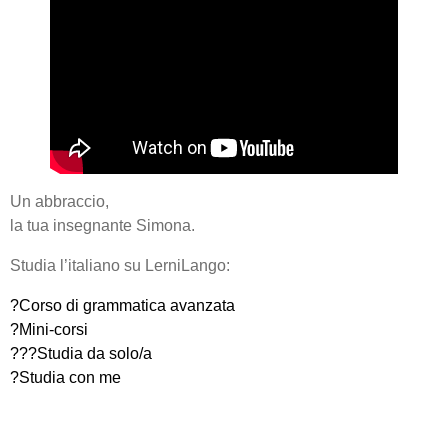
Un abbraccio,
la tua insegnante Simona.
Studia l’italiano su LerniLango:
?Corso di grammatica avanzata
?Mini-corsi
??‍?Studia da solo/a
?Studia con me