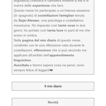
linguistica) crescerà e cambierà insieme a me e si
nutrirà delle
esperienze
che farò.
Questo mese ho partecipato a un’intensa sessione
(in spagnolo) di
costellazioni famigliar
i tenuta
da
Sujei Aleman
, una psicologa e costellatrice
messicana. Ho imparato così
tante cose
in due
giorni, ho portato così
tanta luce
in parti di me che
erano in ombra.
Nella
pagina del mio diario
di questo mese,
condivido con te una riflessione nata durante le
costellazioni,
riflessione
che si può secondo me
applicare all’ambito dell’
apprendimento
linguistico
.
Ascoltala
e fammi sapere cosa ne pensi, sono
sempre felice di leggerti❤️.
Il mio diario
Novità