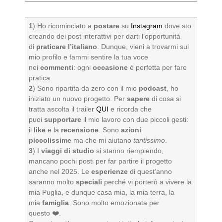
1
) Ho ricominciato a
postare
su
Instagram
dove sto
creando dei post interattivi per darti l’opportunità
di
praticare l’italiano
. Dunque, vieni a trovarmi sul
mio profilo e fammi sentire la tua voce
nei
commenti
: ogni
occasione
è perfetta per fare
pratica.
2
) Sono ripartita da zero con il mio
podcast
, ho
iniziato un nuovo progetto. Per
sapere
di cosa si
tratta ascolta il trailer
QUI
e ricorda che
puoi
supportare
il mio lavoro con due piccoli gesti:
il
like
e la
recensione
. Sono
azioni
piccolissime
ma che mi aiutano
tantissimo
.
3
) I
viaggi di studio
si stanno riempiendo,
mancano pochi posti per far partire il progetto
anche nel 2025. Le
esperienze
di quest’anno
saranno molto
speciali
perché vi porterò a vivere la
mia Puglia, e dunque casa mia, la mia terra, la
mia
famiglia
. Sono molto emozionata per
questo ❤️.