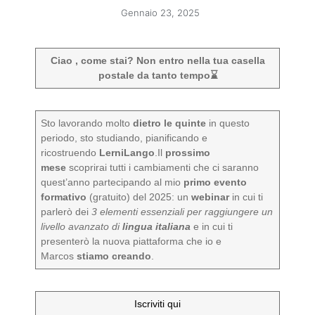
Gennaio 23, 2025
Ciao , come stai? Non entro nella tua casella
postale da tanto tempo⌛
Sto lavorando molto
dietro le quinte
in questo
periodo, sto studiando, pianificando e
ricostruendo
LerniLango
.Il
prossimo
mese
scoprirai tutti i cambiamenti che ci saranno
quest’anno partecipando al mio
primo evento
formativo
(gratuito) del 2025: un
webinar
in cui ti
parlerò dei
3 elementi essenziali per raggiungere un
livello avanzato di
lingua italiana
e in cui ti
presenterò la nuova piattaforma che io e
Marcos
stiamo creando
.
Iscriviti qui