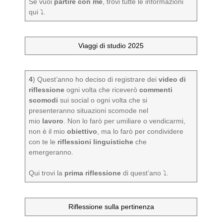
Se vuoi
partire con me
, trovi tutte le informazioni
qui ⤵️.
Viaggi di studio 2025
4
) Quest’anno ho deciso di registrare dei
video di
riflessione
ogni volta che riceverò
commenti
scomodi
sui social o
ogni volta che si
presenteranno situazioni scomode nel
mio
lavoro
. Non lo farò per umiliare o vendicarmi,
non è il mio
obiettivo
, ma lo farò per condividere
con te le
riflessioni linguistiche
che
emergeranno.
Qui trovi la
prima
riflessione
di quest’ano ⤵️.
Riflessione sulla pertinenza