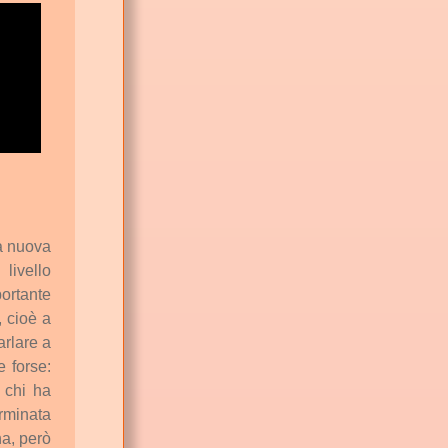
a
nuova
n
livello
ortante
,
cioè
a
arlare
a
e
forse:
chi
ha
rminata
a,
però