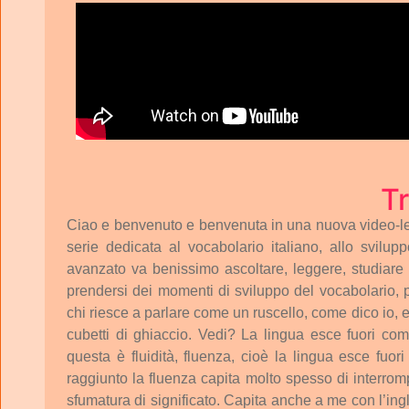
Tr
Ciao
e
benvenuto
e
benvenuta
in
una
nuova
video-l
serie
dedicata
al
vocabolario
italiano,
allo
svilupp
avanzato
va
benissimo
ascoltare,
leggere,
studiare
prendersi
dei
momenti
di
sviluppo
del
vocabolario,
chi
riesce
a
parlare
come
un
ruscello,
come
dico
io,
cubetti
di
ghiaccio.
Vedi?
La
lingua
esce
fuori
com
questa
è
fluidità,
fluenza,
cioè
la
lingua
esce
fuori
raggiunto
la
fluenza
capita
molto
spesso
di
interrom
sfumatura
di
significato.
Capita
anche
a
me
con
l’ing