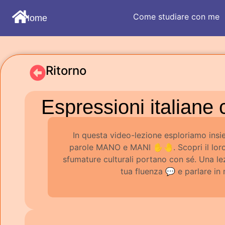
Come studiare con me
Home
Ritorno
Espressioni italian
In questa video-lezione esploriamo insi
parole MANO e MANI ✋🤚. Scopri il loro s
sfumature culturali portano con sé. Una lezi
tua fluenza 💬 e parlare in